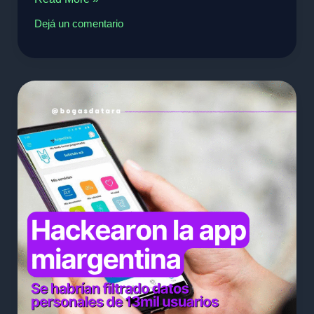
Dejá un comentario
Hackean
la
APP
MIArgentina