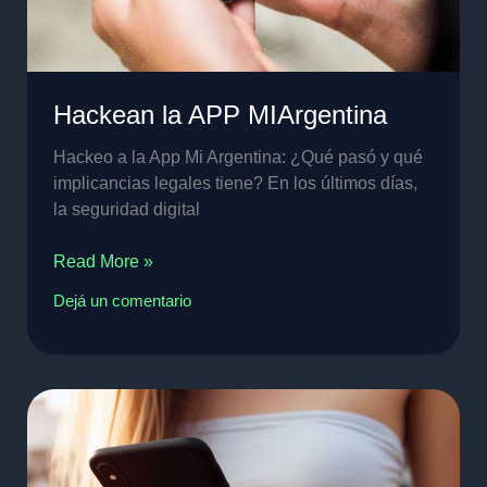
Hackean la APP MIArgentina
Hackeo a la App Mi Argentina: ¿Qué pasó y qué
implicancias legales tiene? En los últimos días,
la seguridad digital
Read More »
Dejá un comentario
Ordenan
bloquear
un
sitio