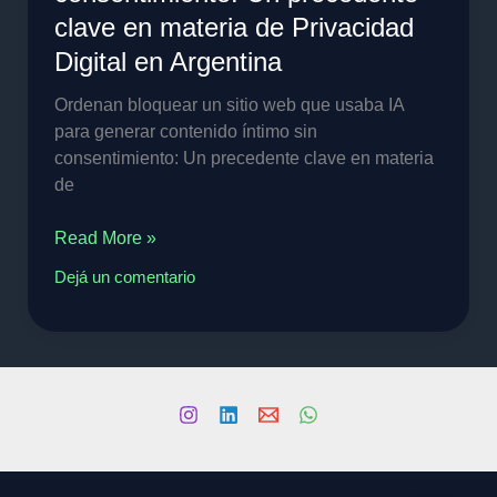
en
clave en materia de Privacidad
Argentina
Digital en Argentina
Ordenan bloquear un sitio web que usaba IA
para generar contenido íntimo sin
consentimiento: Un precedente clave en materia
de
Read More »
Dejá un comentario