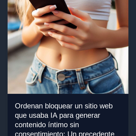
web
que
usaba
IA
para
generar
contenido
íntimo
sin
consentimiento:
Un
precedente
clave
en
Ordenan bloquear un sitio web
materia
que usaba IA para generar
de
Privacidad
contenido íntimo sin
Digital
consentimiento: Un precedente