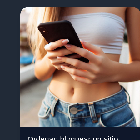
Ordenan
bloquear
un
sitio
web
que
usaba
IA
para
generar
contenido
íntimo
sin
consentimiento:
Un
precedente
clave
en
materia
Ordenan bloquear un sitio